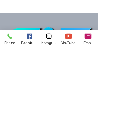
Phone
Facebook
Instagram
YouTube
Email
CASA+ | Sarasota
mar, 21 abr
  |  
Con los Pastores de CAF
Sarasota
Password: 6uK9tg
Registration is Closed
See other events