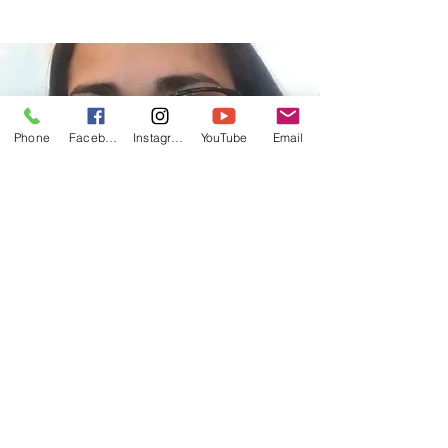
Phone
Facebook
Instagram
YouTube
Email
CASA+
sáb, 11 abr
  |  
Con Karla Silva 8PM
Password: 125648
Registration is Closed
See other events