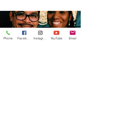
Phone
Facebook
Instagram
YouTube
Email
CASA+
sáb, 11 abr
  |  
Con Yovanis & Yanisel
Pompa 6:30PM
Password: 014775
Registration is Closed
See other events